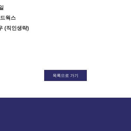
4일
우드웍스
우 (직인생략)
목록으로 가기